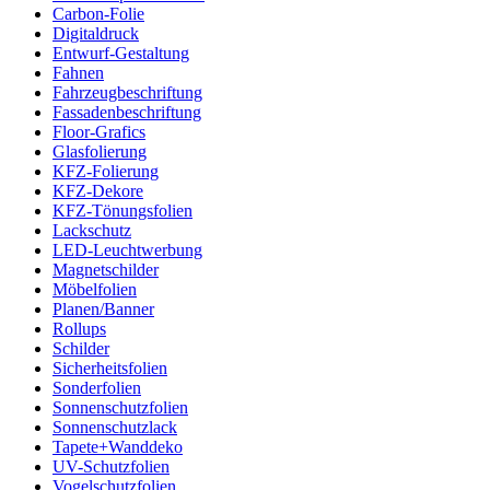
Carbon-Folie
Digitaldruck
Entwurf-Gestaltung
Fahnen
Fahrzeugbeschriftung
Fassadenbeschriftung
Floor-Grafics
Glasfolierung
KFZ-Folierung
KFZ-Dekore
KFZ-Tönungsfolien
Lackschutz
LED-Leuchtwerbung
Magnetschilder
Möbelfolien
Planen/Banner
Rollups
Schilder
Sicherheitsfolien
Sonderfolien
Sonnenschutzfolien
Sonnenschutzlack
Tapete+Wanddeko
UV-Schutzfolien
Vogelschutzfolien