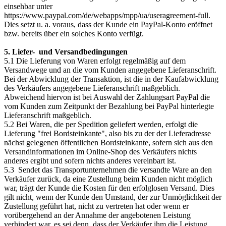
einsehbar unter
https://www.paypal.com/de/webapps/mpp/ua/useragreement-full.
Dies setzt u. a. voraus, dass der Kunde ein PayPal-Konto eröffnet
bzw. bereits über ein solches Konto verfügt.
5. Liefer- und Versandbedingungen
5.1 Die Lieferung von Waren erfolgt regelmäßig auf dem
Versandwege und an die vom Kunden angegebene Lieferanschrift.
Bei der Abwicklung der Transaktion, ist die in der Kaufabwicklung
des Verkäufers angegebene Lieferanschrift maßgeblich.
Abweichend hiervon ist bei Auswahl der Zahlungsart PayPal die
vom Kunden zum Zeitpunkt der Bezahlung bei PayPal hinterlegte
Lieferanschrift maßgeblich.
5.2 Bei Waren, die per Spedition geliefert werden, erfolgt die
Lieferung "frei Bordsteinkante", also bis zu der der Lieferadresse
nächst gelegenen öffentlichen Bordsteinkante, sofern sich aus den
Versandinformationen im Online-Shop des Verkäufers nichts
anderes ergibt und sofern nichts anderes vereinbart ist.
5.3 Sendet das Transportunternehmen die versandte Ware an den
Verkäufer zurück, da eine Zustellung beim Kunden nicht möglich
war, trägt der Kunde die Kosten für den erfolglosen Versand. Dies
gilt nicht, wenn der Kunde den Umstand, der zur Unmöglichkeit der
Zustellung geführt hat, nicht zu vertreten hat oder wenn er
vorübergehend an der Annahme der angebotenen Leistung
verhindert war, es sei denn, dass der Verkäufer ihm die Leistung