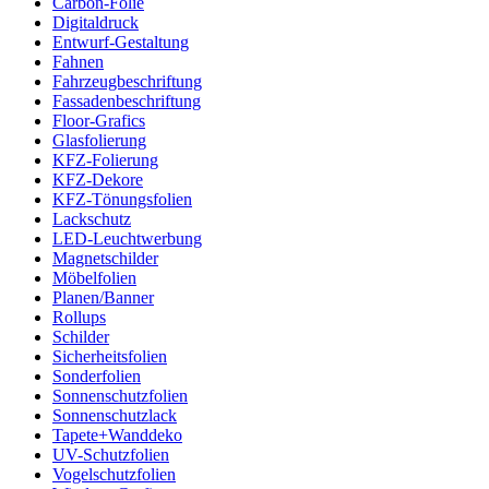
Carbon-Folie
Digitaldruck
Entwurf-Gestaltung
Fahnen
Fahrzeugbeschriftung
Fassadenbeschriftung
Floor-Grafics
Glasfolierung
KFZ-Folierung
KFZ-Dekore
KFZ-Tönungsfolien
Lackschutz
LED-Leuchtwerbung
Magnetschilder
Möbelfolien
Planen/Banner
Rollups
Schilder
Sicherheitsfolien
Sonderfolien
Sonnenschutzfolien
Sonnenschutzlack
Tapete+Wanddeko
UV-Schutzfolien
Vogelschutzfolien