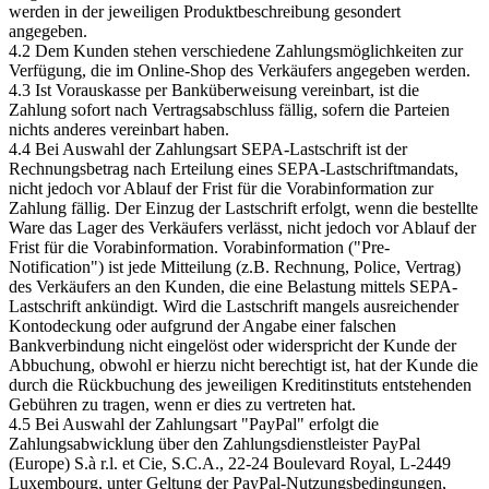
werden in der jeweiligen Produktbeschreibung gesondert
angegeben.
4.2 Dem Kunden stehen verschiedene Zahlungsmöglichkeiten zur
Verfügung, die im Online-Shop des Verkäufers angegeben werden.
4.3 Ist Vorauskasse per Banküberweisung vereinbart, ist die
Zahlung sofort nach Vertragsabschluss fällig, sofern die Parteien
nichts anderes vereinbart haben.
4.4 Bei Auswahl der Zahlungsart SEPA-Lastschrift ist der
Rechnungsbetrag nach Erteilung eines SEPA-Lastschriftmandats,
nicht jedoch vor Ablauf der Frist für die Vorabinformation zur
Zahlung fällig. Der Einzug der Lastschrift erfolgt, wenn die bestellte
Ware das Lager des Verkäufers verlässt, nicht jedoch vor Ablauf der
Frist für die Vorabinformation. Vorabinformation ("Pre-
Notification") ist jede Mitteilung (z.B. Rechnung, Police, Vertrag)
des Verkäufers an den Kunden, die eine Belastung mittels SEPA-
Lastschrift ankündigt. Wird die Lastschrift mangels ausreichender
Kontodeckung oder aufgrund der Angabe einer falschen
Bankverbindung nicht eingelöst oder widerspricht der Kunde der
Abbuchung, obwohl er hierzu nicht berechtigt ist, hat der Kunde die
durch die Rückbuchung des jeweiligen Kreditinstituts entstehenden
Gebühren zu tragen, wenn er dies zu vertreten hat.
4.5 Bei Auswahl der Zahlungsart "PayPal" erfolgt die
Zahlungsabwicklung über den Zahlungsdienstleister PayPal
(Europe) S.à r.l. et Cie, S.C.A., 22-24 Boulevard Royal, L-2449
Luxembourg, unter Geltung der PayPal-Nutzungsbedingungen,