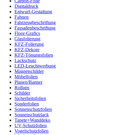
Carbon-Folie
Digitaldruck
Entwurf-Gestaltung
Fahnen
Fahrzeugbeschriftung
Fassadenbeschriftung
Floor-Grafics
Glasfolierung
KFZ-Folierung
KFZ-Dekore
KFZ-Tönungsfolien
Lackschutz
LED-Leuchtwerbung
Magnetschilder
Möbelfolien
Planen/Banner
Rollups
Schilder
Sicherheitsfolien
Sonderfolien
Sonnenschutzfolien
Sonnenschutzlack
Tapete+Wanddeko
UV-Schutzfolien
Vogelschutzfolien