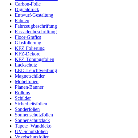
Carbon-Folie
Digitaldruck
Entwurf-Gestaltung
Fahnen
Fahrzeugbeschriftung
Fassadenbeschriftung
Floor-Grafics
Glasfolierung
KFZ-Folierung
KFZ-Dekore
KFZ-Tönungsfolien
Lackschutz
LED-Leuchtwerbung
Magnetschilder
Möbelfolien
Planen/Banner
Rollups
Schilder
Sicherheitsfolien
Sonderfolien
Sonnenschutzfolien
Sonnenschutzlack
Tapete+Wanddeko
UV-Schutzfolien
Vogelschutzfolien