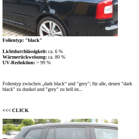
Folientyp: "black"
Lichtdurchlässigkeit:
ca. 6 %
Wärmerückweisung:
ca. 80 %
UV-Reduktion:
> 99 %
Folientyp zwischen „dark black“ und "grey"; für alle, denen "dark
black" zu dunkel und "grey" zu hell ist...
<<< CLICK