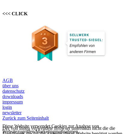
<<< CLICK
AGB
über uns
datenschutz
downloads
impressum
login
newsletter
Zurück zum Seiteninhalt
Diese Website verwendet Cookies zur Analyse von
Der von Ihnen verwendete Browser unterstützt nicht die die
Websitezugriffen/Marketingmaßnahmen.
Funktionen, die für die Anzeige dieser Website benötigt werden.