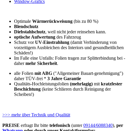
Window-Grafics
Optimale
Wärmerückweisung
(bis zu 80 %)
Blendschutz
Diebstahlschutz
, weil nicht jeder reinsehen kann.
optische Aufwertung
des Fahrzeug
Schutz vor
UV-Einstrahlung
(damit Verhinderung von
vorzeitigem Ausbleichen des Interiors und gesundheitlichen
Schäden!)
Im Falle eine Unfalls: Folien tragen zur Splitterbindung bei -
daher
mehr Sicherheit
.
alle Folien
mit ABG
("Allgemeiner Bauart-genehmigung")
daher TÜV-frei *
3 Jahre Garantie
Qualitäts-Hochleistungsfolien
(mehrlagig)
mit
kratzfester
Beschichtung
(keine Schlieren durch Reinigung der
Scheiben!)
>>> mehr über Technik und Qualität
PREISE
erfragt Ihr bitte
telefonisch
(unter
09144/6088340
),
per
Whatsapp
oder durch unser Kontaktformular: