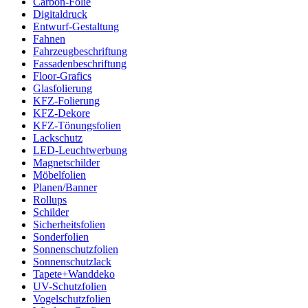
Carbon-Folie
Digitaldruck
Entwurf-Gestaltung
Fahnen
Fahrzeugbeschriftung
Fassadenbeschriftung
Floor-Grafics
Glasfolierung
KFZ-Folierung
KFZ-Dekore
KFZ-Tönungsfolien
Lackschutz
LED-Leuchtwerbung
Magnetschilder
Möbelfolien
Planen/Banner
Rollups
Schilder
Sicherheitsfolien
Sonderfolien
Sonnenschutzfolien
Sonnenschutzlack
Tapete+Wanddeko
UV-Schutzfolien
Vogelschutzfolien