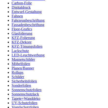
Carbon-Folie
Digitaldruck
Entwurf-Gestaltung
Fahnen
Fahrzeugbeschriftung
Fassadenbeschriftung
Floor-Grafics
Glasfolierung
KFZ-Folierung
KFZ-Dekore
KFZ-Tönungsfolien
Lackschutz
LED-Leuchtwerbung
Magnetschilder
Möbelfolien
Planen/Banner
Rollups
Schilder
Sicherheitsfolien
Sonderfolien
Sonnenschutzfolien
Sonnenschutzlack
Tapete+Wanddeko
UV-Schutzfolien
Vogelschutzfolien