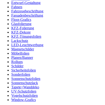
Entwurf-Gestaltung
Fahnen
Fahrzeugbeschriftung
Fassadenbeschriftung
Floor-Grafics
Glasfolierung
KFZ-Folierung
KFZ-Dekore
KFZ-Tönungsfolien
Lackschutz
LED-Leuchtwerbung
Magnetschilder
Möbelfolien
Planen/Banner
Rollups
Schilder
Sicherheitsfolien
Sonderfolien
Sonnenschutzfolien
Sonnenschutzlack
Tapete+Wanddeko
UV-Schutzfolien
Vogelschutzfolien
Window-Grafics