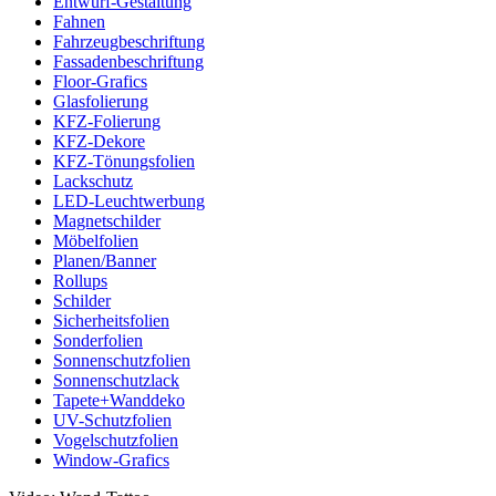
Entwurf-Gestaltung
Fahnen
Fahrzeugbeschriftung
Fassadenbeschriftung
Floor-Grafics
Glasfolierung
KFZ-Folierung
KFZ-Dekore
KFZ-Tönungsfolien
Lackschutz
LED-Leuchtwerbung
Magnetschilder
Möbelfolien
Planen/Banner
Rollups
Schilder
Sicherheitsfolien
Sonderfolien
Sonnenschutzfolien
Sonnenschutzlack
Tapete+Wanddeko
UV-Schutzfolien
Vogelschutzfolien
Window-Grafics