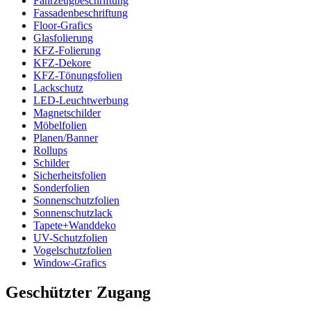
Fahrzeugbeschriftung
Fassadenbeschriftung
Floor-Grafics
Glasfolierung
KFZ-Folierung
KFZ-Dekore
KFZ-Tönungsfolien
Lackschutz
LED-Leuchtwerbung
Magnetschilder
Möbelfolien
Planen/Banner
Rollups
Schilder
Sicherheitsfolien
Sonderfolien
Sonnenschutzfolien
Sonnenschutzlack
Tapete+Wanddeko
UV-Schutzfolien
Vogelschutzfolien
Window-Grafics
Geschützter Zugang