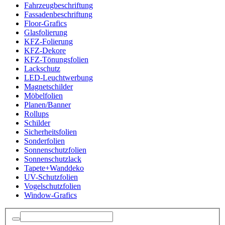
Fahrzeugbeschriftung
Fassadenbeschriftung
Floor-Grafics
Glasfolierung
KFZ-Folierung
KFZ-Dekore
KFZ-Tönungsfolien
Lackschutz
LED-Leuchtwerbung
Magnetschilder
Möbelfolien
Planen/Banner
Rollups
Schilder
Sicherheitsfolien
Sonderfolien
Sonnenschutzfolien
Sonnenschutzlack
Tapete+Wanddeko
UV-Schutzfolien
Vogelschutzfolien
Window-Grafics