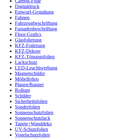
Carbon-Folie
Digitaldruck
Entwurf-Gestaltung
Fahnen
Fahrzeugbeschriftung
Fassadenbeschriftung
Floor-Grafics
Glasfolierung
KFZ-Folierung
KFZ-Dekore
KFZ-Tönungsfolien
Lackschutz
LED-Leuchtwerbung
Magnetschilder
Möbelfolien
Planen/Banner
Rollups
Schilder
Sicherheitsfolien
Sonderfolien
Sonnenschutzfolien
Sonnenschutzlack
Tapete+Wanddeko
UV-Schutzfolien
Vogelschutzfolien