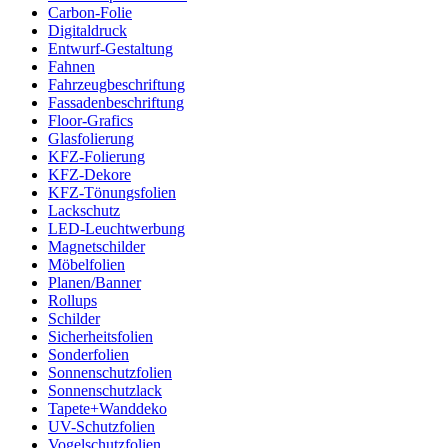
Carbon-Folie
Digitaldruck
Entwurf-Gestaltung
Fahnen
Fahrzeugbeschriftung
Fassadenbeschriftung
Floor-Grafics
Glasfolierung
KFZ-Folierung
KFZ-Dekore
KFZ-Tönungsfolien
Lackschutz
LED-Leuchtwerbung
Magnetschilder
Möbelfolien
Planen/Banner
Rollups
Schilder
Sicherheitsfolien
Sonderfolien
Sonnenschutzfolien
Sonnenschutzlack
Tapete+Wanddeko
UV-Schutzfolien
Vogelschutzfolien