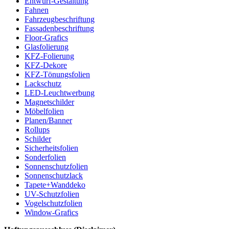
Entwurf-Gestaltung
Fahnen
Fahrzeugbeschriftung
Fassadenbeschriftung
Floor-Grafics
Glasfolierung
KFZ-Folierung
KFZ-Dekore
KFZ-Tönungsfolien
Lackschutz
LED-Leuchtwerbung
Magnetschilder
Möbelfolien
Planen/Banner
Rollups
Schilder
Sicherheitsfolien
Sonderfolien
Sonnenschutzfolien
Sonnenschutzlack
Tapete+Wanddeko
UV-Schutzfolien
Vogelschutzfolien
Window-Grafics