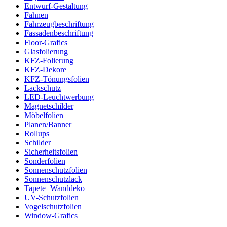
Entwurf-Gestaltung
Fahnen
Fahrzeugbeschriftung
Fassadenbeschriftung
Floor-Grafics
Glasfolierung
KFZ-Folierung
KFZ-Dekore
KFZ-Tönungsfolien
Lackschutz
LED-Leuchtwerbung
Magnetschilder
Möbelfolien
Planen/Banner
Rollups
Schilder
Sicherheitsfolien
Sonderfolien
Sonnenschutzfolien
Sonnenschutzlack
Tapete+Wanddeko
UV-Schutzfolien
Vogelschutzfolien
Window-Grafics